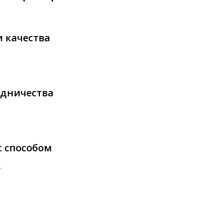
и качества
удничества
с способом
т