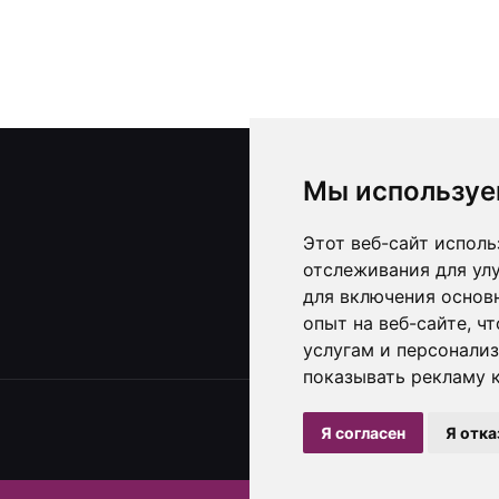
Контакты и реквизи
Мы используе
ИП Черноголов С.А., УНП 79
Этот веб-сайт исполь
отслеживания для ул
+375(25)918-33-15
для включения основ
опыт на веб-сайте
,
чт
услугам и персонали
показывать рекламу к
Я согласен
Я отк