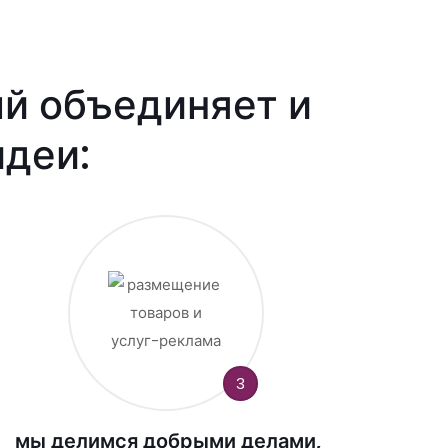
ый объединяет и
деи:
3
мы делимся добрыми делами,