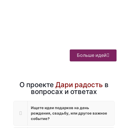
Музей «5
Зоопарк
Старая
форт»:
«Золотой
водяная
Брест и
Фазан»:
мельница:
его
агротуризм
Гродно
достопримечательности
в
глазами
Брестской
туристов
области
Больше идей
О проекте
Дари радость
в
вопросах и ответах
Ищете идеи подарков на день
рождения, свадьбу, или другое важное
событие?