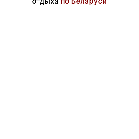
отдыха
по Беларуси
26.07.2026
21.07.2026
14.07.2026
05.07.2026
Лютеранская
Туристический
Храм
Свято-
кирха в
комплекс
Вознесения
Покровский
Гродно –
«Вольный
Господня в
кафедральный
одна из
мельник»
деревне
собор в
самых
Киевичи
Гродно
необычных
достопримечательностей
города
24.06.2026
23.06.2026
18.06.2026
Ружанский
Усадьба
Музей-
дворцовый
Путткамеров
усадьба
комплекс
«Пружанский
Сапег
палацик»
16.06.2026
15.06.2026
11.06.2026