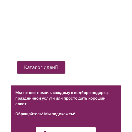
Косметика
Сертификат
Сертификат
Сертификат
Mary
в
на
на
Kay
магазин
мастер-
индивидуальну
винтажа
класс
тренировку
и
по
по
антиквариата
лепке
самообороне
из
глины
Каталог идей
Мы готовы помочь каждому в подборе подарка,
праздничной услуги или просто дать хороший
совет…
Обращайтесь! Мы подскажем!