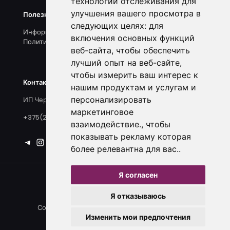
технологии отслеживания для
улучшения вашего просмотра в
Полезные ссылки
следующих целях:
для
Информация о нас
включения основных функций
Политика конфиденциальности
веб-сайта
,
чтобы обеспечить
лучший опыт на веб-сайте
,
чтобы измерить ваш интерес к
Контакты и реквизиты
нашим продуктам и услугам и
персонализировать
ИП Черноголов С.А., УНП 790296223
маркетинговое
+375(25)918-33-15
взаимодействие.
,
чтобы
показывать рекламу которая
более релевантна для вас.
.
Я согласен
Я отказываюсь
Создавайте поводы для радости. Каждый день.
Изменить мои предпочтения