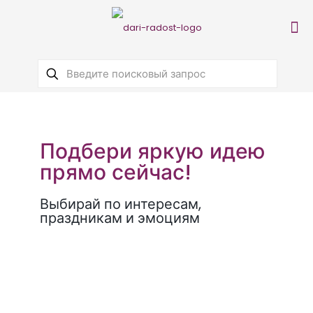
Подбери яркую идею
прямо сейчас!
Выбирай по интересам,
праздникам и эмоциям
Идея!
Идея!
Идея!
Сертификат
Сертификат
Кресло-
Сертификат
на
в
груша
на