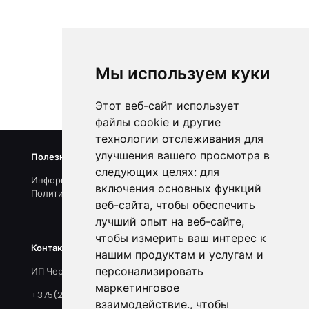
Мы используем куки
ОТПРАВИТЬ СООБЩЕНИЕ
Этот веб-сайт использует
+375 (29) 649-89-54
файлы cookie и другие
технологии отслеживания для
улучшения вашего просмотра в
Полезные ссылки
следующих целях:
для
Информация о нас
включения основных функций
Политика конфиденциальности
веб-сайта
,
чтобы обеспечить
лучший опыт на веб-сайте
,
чтобы измерить ваш интерес к
Контакты и реквизиты
нашим продуктам и услугам и
персонализировать
ИП Черноголов С.А., УНП 790296223
маркетинговое
+375(25)918-33-15
взаимодействие.
,
чтобы