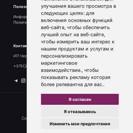
улучшения вашего просмотра в
Полезные ссылки
следующих целях:
для
Информация о нас
включения основных функций
Политика конфиденциальности
веб-сайта
,
чтобы обеспечить
лучший опыт на веб-сайте
,
чтобы измерить ваш интерес к
Контакты и реквизиты
нашим продуктам и услугам и
персонализировать
ИП Черноголов С.А., УНП 790296223
маркетинговое
+375(25)918-33-15
взаимодействие.
,
чтобы
показывать рекламу которая
более релевантна для вас.
.
Я согласен
Я отказываюсь
Создавайте поводы для радости. Каждый день.
Изменить мои предпочтения