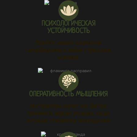
ПСИХОЛОГИЧЕСКАЯ
УСТОЙЧИВОСТЬ
Освойте навыки сохранения
самообладания в любых стрессовых
условиях.
ОПЕРАТИВНОСТЬ МЫШЛЕНИЯ
Инструкторы научат вас быстро
принимать верные решения, когда
ситуация становится неожиданной.