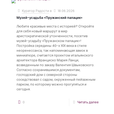
Куратор Радости
в
18.06.2026
Музей-усадьба «Пружанский палацик»
Любите красивые места с историей? Откройте
для себя новый маршрут в мир
аристократической утонченности, посетив
музей-усадьбу «Пружанском палацик»!
Постройка середины 40-х ХІХ века в стиле
неоренессанса, так напоминающая замок в
миниатюре, считается проектом итальянского
архитектора Франциско Мария Ланци,
возведенным по заказу Валентия Швыковского.
Согласно сохранившимся документам,
господский дом с северной стороны
соседствовал с садом, окруженный пейзажным
парком, по которому можно прогуляться и
сегодня.
0
Читать далее