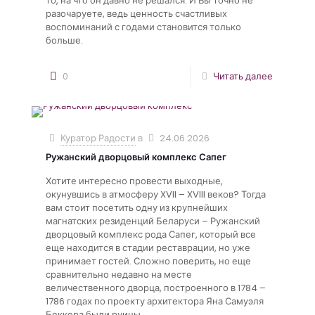
то, на что он давно не решался. И Вы точно не
разочаруете, ведь ценность счастливых
воспоминаний с годами становится только
больше.
0
Читать далее
Куратор Радости
в
24.06.2026
Ружанский дворцовый комплекс Сапег
Хотите интересно провести выходные,
окунувшись в атмосферу XVII – XVIII веков? Тогда
вам стоит посетить одну из крупнейших
магнатских резиденций Беларуси – Ружанский
дворцовый комплекс рода Сапег, который все
еще находится в стадии реставрации, но уже
принимает гостей. Сложно поверить, но еще
сравнительно недавно на месте
величественного дворца, построенного в 1784 –
1786 годах по проекту архитектора Яна Самуэля
Беккера были руины.