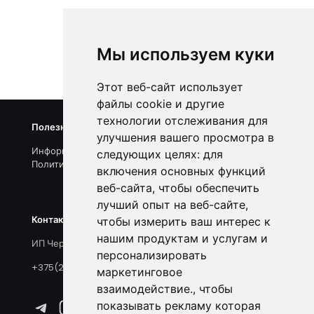
1
2
3
4
5
Мы используем куки
Следующая страница
Этот веб-сайт использует
файлы cookie и другие
технологии отслеживания для
Полезные ссылки
улучшения вашего просмотра в
Информация о нас
следующих целях:
для
Политика конфиденциальности
включения основных функций
веб-сайта
,
чтобы обеспечить
лучший опыт на веб-сайте
,
Контакты и реквизиты
чтобы измерить ваш интерес к
нашим продуктам и услугам и
ИП Черноголов С.А., УНП 790296223
персонализировать
+375(25)918-33-15
маркетинговое
взаимодействие.
,
чтобы
Telegram
Instagram
ВКонтакте
TikTok
показывать рекламу которая