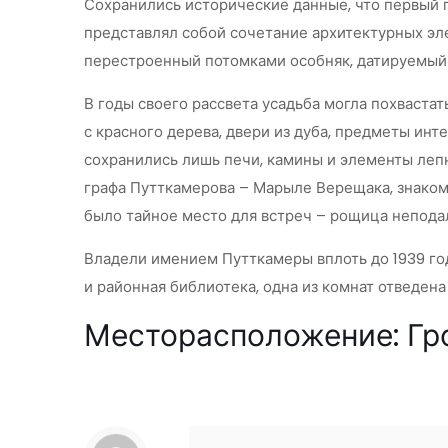
Сохранились исторические данные, что первый г
представлял собой сочетание архитектурных эле
перестроенный потомками особняк, датируемый 
В годы своего рассвета усадьба могла похваста
с красного дерева, двери из дуба, предметы инт
сохранились лишь печи, камины и элементы лепн
графа Путткамерова – Марыле Верещака, знакомы
было тайное место для встреч – рощица неподал
Владели имением Путткамеры вплоть до 1939 год
и районная библиотека, одна из комнат отведе
Месторасположение: Гро