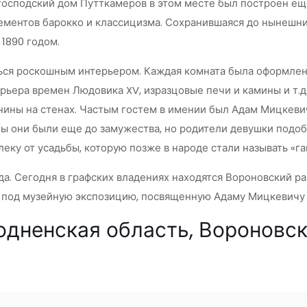
осподский дом Путткамеров в этом месте был построен еще в
ментов барокко и классицизма. Сохранившаяся до нынешних
1890 годом.
ться роскошным интерьером. Каждая комната была оформлен
ерьера времен Людовика XV, изразцовые печи и камины и т.д
ины на стенах. Частым гостем в имении был Адам Мицкевич
 они были еще до замужества, но родители девушки подобр
еку от усадьбы, которую позже в народе стали называть «г
а. Сегодня в графских владениях находятся Вороновский р
на под музейную экспозицию, посвященную Адаму Мицкевичу
дненская область, Вороновски