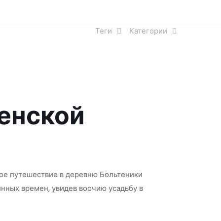
Теги
Категории
енской
шое путешествие в деревню Больтеники
инных времен, увидев воочию усадьбу в