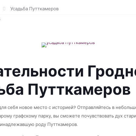
Усадьба Путткамеров
6
тельности Гродн
дьба Путткамеров
 для себя новое место с историей? Отправляйтесь в неболь
тарому графскому парку, вы сможете почувствовать дух стар
принадлежавшую роду Путткамеров.