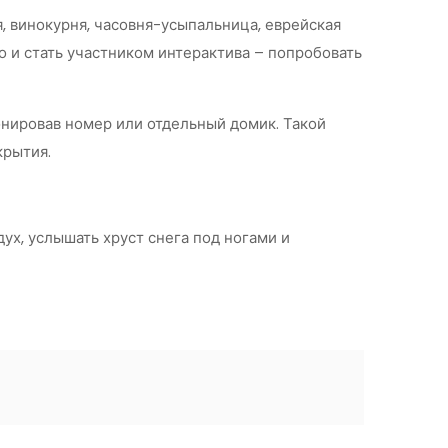
, винокурня, часовня-усыпальница, еврейская
но и стать участником интерактива – попробовать
онировав номер или отдельный домик. Такой
крытия.
ух, услышать хруст снега под ногами и