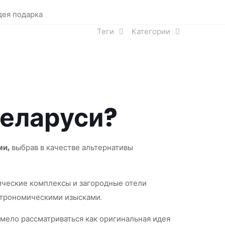
дея подарка
Теги
Категории
Беларуси?
ми
,
выбрав в качестве альтернативы
ические комплексы и загородные отели
строномическими изысками.
смело рассматриваться как оригинальная идея