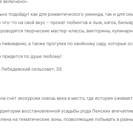
ё включено».
ьно подойдут как для романтического уикенда, так и для 
 что-то на свой вкус – прокат тюбингов и лыж, каток, билья
проводятся творческие мастер-классы, викторины, кулинарн
 пивоварню, а также прогулки по хвойному саду, которые ос
е придется по душе любому!
 Лебедевский сельсовет, 33.
а счет экскурсии сквозь века в место, где история оживает
ерритории восстановленной усадьбы рода Ленских впечатл
елена на тематические зоны, позволяющие побывать в разных