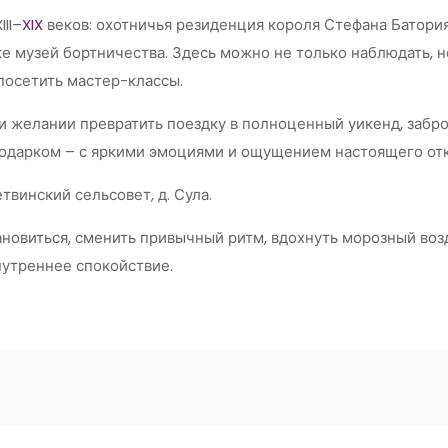
II–
XIX
веков: охотничья резиденция короля Стефана Батория
акже музей бортничества. Здесь можно не только наблюдать, 
посетить мастер-классы.
ри желании превратить поездку в полноценный уикенд, забр
одарком – с яркими эмоциями и ощущением настоящего от
твинский сельсовет, д. Сула.
ановиться, сменить привычный ритм, вдохнуть морозный возд
нутреннее спокойствие.