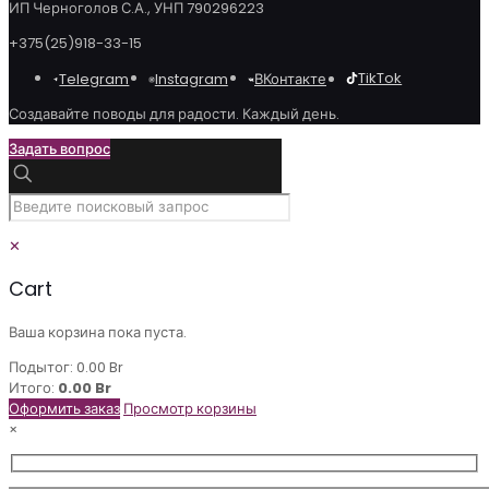
ИП Черноголов С.А., УНП 790296223
+375(25)918-33-15
TikTok
Telegram
ВКонтакте
Instagram
Создавайте поводы для радости. Каждый день.
Задать вопрос
✕
Cart
Ваша корзина пока пуста.
Подытог:
0.00
Br
Итого:
0.00
Br
Оформить заказ
Просмотр корзины
×