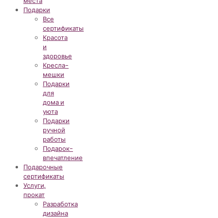
места
Подарки
Все
сертификаты
Красота
и
здоровье
Кресла-
мешки
Подарки
для
дома и
уюта
Подарки
ручной
работы
Подарок-
впечатление
Подарочные
сертификаты
Услуги,
прокат
Разработка
дизайна