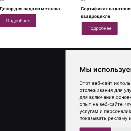
Декор для сада из металла
Сертификат на катани
квадроцикле
Подробнее
Подробнее
Контакты и реквизи
Мы используе
ИП Черноголов С.А., УНП 79
Этот веб-сайт исполь
+375(25)918-33-15
отслеживания для ул
для включения основ
Telegram
Instagr
ВКонта
TikTo
опыт на веб-сайте
,
чт
услугам и персонали
показывать рекламу к