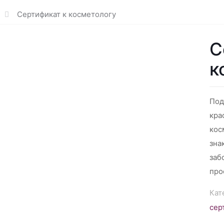
Сертификат к косметологу
С
к
Под
кра
кос
зна
заб
про
Кат
сер