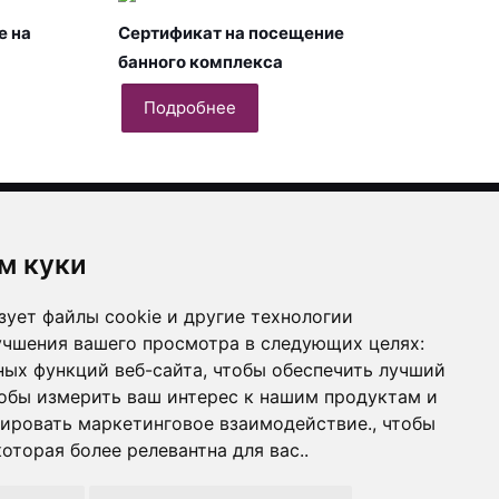
е на
Сертификат на посещение
банного комплекса
Подробнее
ты
м куки
0296223
зует файлы cookie и другие технологии
учшения вашего просмотра в следующих целях:
ных функций веб-сайта
,
чтобы обеспечить лучший
am
кте
k
обы измерить ваш интерес к нашим продуктам и
зировать маркетинговое взаимодействие.
,
чтобы
оторая более релевантна для вас.
.