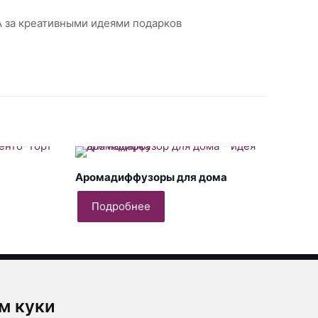
А за креативными идеями подарков
Аромадиффузоры для дома
Подробнее
ты
м куки
0296223