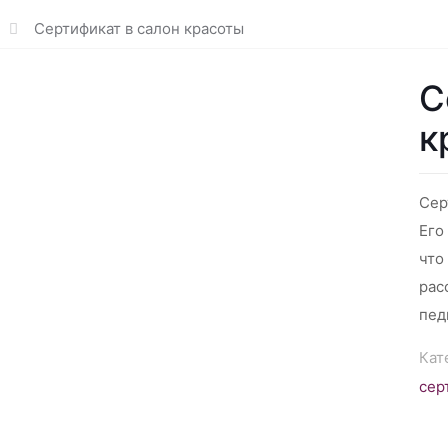
Сертификат в салон красоты
С
к
Сер
Его
что
рас
пед
Кат
сер